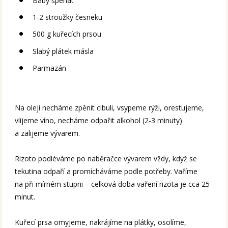
Baby špenát
1-2 stroužky česneku
500 g kuřecích prsou
Slabý plátek másla
Parmazán
Na oleji necháme zpěnit cibuli, vsypeme rýži, orestujeme,
vlijeme víno, necháme odpařit alkohol (2-3 minuty)
a zalijeme vývarem.
Rizoto podléváme po naběračce vývarem vždy, když se
tekutina odpaří a promícháváme podle potřeby. Vaříme
na při mírném stupni – celková doba vaření rizota je cca 25
minut.
Kuřecí prsa omyjeme, nakrájíme na plátky, osolíme,