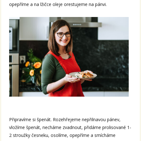
opepříme a na lžičce oleje orestujeme na pánvi.
Připravíme si špenát. Rozehřejeme nepřilnavou pánev,
vložíme špenát, necháme zvadnout, přidáme prolisované 1-
2 stroužky česneku, osolíme, opepříme a smícháme