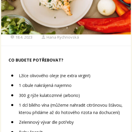
18.4. 2023
Hana Rychnovská
CO BUDETE POTŘEBOVAT?
Lžíce olivového oleje (ne extra virgin!)
1 cibule nakrájená najemno
300 g rýže kulatozrnné (arborio)
1 dcl bílého vína (můžeme nahradit citrónovou šťávou,
kterou přidáme až do hotového rizota na dochucení)
Zeleninový vývar dle potřeby