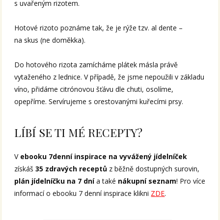
s uvařeným rizotem.
Hotové rizoto poznáme tak, že je rýže tzv. al dente –
na skus (ne doměkka).
Do hotového rizota zamícháme plátek másla právě
vytaženého z lednice. V případě, že jsme nepoužili v základu
víno, přidáme citrónovou šťávu dle chuti, osolíme,
opepříme. Servírujeme s orestovanými kuřecími prsy.
LÍBÍ SE TI MÉ RECEPTY?
V
ebooku 7denní inspirace na vyvážený jídelníček
získáš
35 zdravých receptů
z běžně dostupných surovin,
plán jídelníčku na 7 dní
a také
nákupní seznam
! Pro více
informací o ebooku 7 denní inspirace klikni
ZDE
.