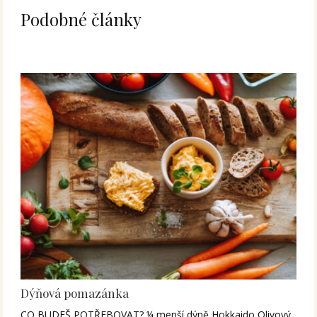
Podobné články
Dýňová pomazánka
CO BUDEŠ POTŘEBOVAT? ¼ menší dýně Hokkaido Olivový