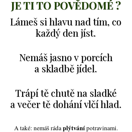
JE TI TO POVĚDOMÉ ?
Lámeš si hlavu nad tím, co
každý den jíst.
Nemáš jasno v porcích
a skladbě jídel.
Trápí tě chutě na sladké
a večer tě dohání vlčí hlad.
plýtvání
A také: nemáš ráda
potravinami.