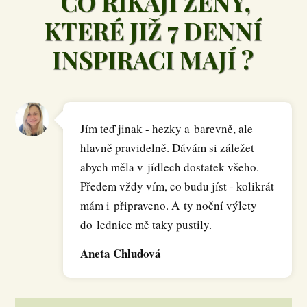
CO ŘÍKAJÍ ŽENY,
KTERÉ JIŽ 7 DENNÍ
INSPIRACI MAJÍ ?
Jím teď jinak - hezky a barevně, ale
hlavně pravidelně. Dávám si záležet
abych měla v jídlech dostatek všeho.
Předem vždy vím, co budu jíst - kolikrát
mám i připraveno. A ty noční výlety
do lednice mě taky pustily.
Aneta Chludová