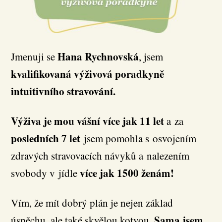
Hana Rychnovská
Jmenuji se
, jsem
kvalifikovaná výživová poradkyně
intuitivního stravování.
Výživa je mou vášní více jak 11 let
a za
posledních 7 let
jsem pomohla s osvojením
zdravých stravovacích návyků a nalezením
více jak 1500 ženám!
svobody v jídle
Vím, že mít dobrý plán je nejen základ
Sama jsem
úspěchu, ale také skvělou kotvou.