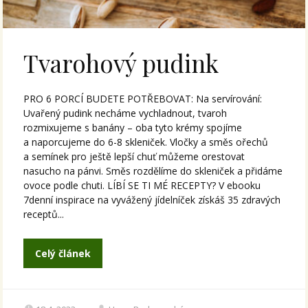
Tvarohový pudink
PRO 6 PORCÍ BUDETE POTŘEBOVAT: Na servírování:
Uvařený pudink necháme vychladnout, tvaroh
rozmixujeme s banány – oba tyto krémy spojíme
a naporcujeme do 6-8 skleniček. Vločky a směs ořechů
a semínek pro ještě lepší chuť můžeme orestovat
nasucho na pánvi. Směs rozdělíme do skleniček a přidáme
ovoce podle chuti. LÍBÍ SE TI MÉ RECEPTY? V ebooku
7denní inspirace na vyvážený jídelníček získáš 35 zdravých
receptů...
Celý článek