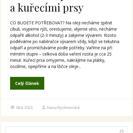
a kuřecími prsy
CO BUDETE POTŘEBOVAT? Na oleji necháme zpěnit
cibuli, vsypeme rýži, orestujeme, vlijeme víno, necháme
odpařit alkohol (2-3 minuty) a zalijeme vývarem. Rizoto
podléváme po naběračce vývarem vždy, když se tekutina
odpaří a promícháváme podle potřeby. Vaříme na při
mírném stupni – celková doba vaření rizota je cca 25
minut. Kuřecí prsa omyjeme, nakrájíme na plátky,
osolíme, opepříme a na lžičce oleje...
Celý článek
18.4. 2023
Hana Rychnovská