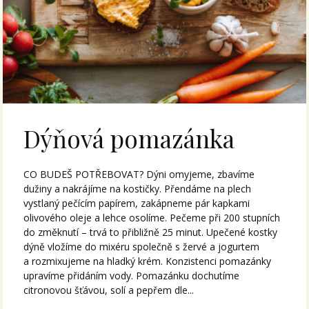
Dýňová pomazánka
CO BUDEŠ POTŘEBOVAT? Dýni omyjeme, zbavíme
dužiny a nakrájíme na kostičky. Přendáme na plech
vystlaný pečícím papírem, zakápneme pár kapkami
olivového oleje a lehce osolíme. Pečeme při 200 stupních
do změknutí – trvá to přibližně 25 minut. Upečené kostky
dýně vložíme do mixéru společně s žervé a jogurtem
a rozmixujeme na hladký krém. Konzistenci pomazánky
upravíme přidáním vody. Pomazánku dochutíme
citronovou šťávou, solí a pepřem dle...