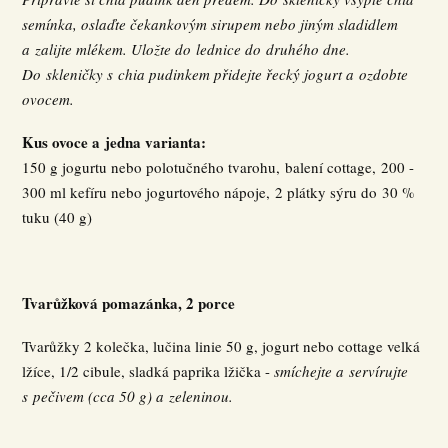
semínka, oslaďte čekankovým sirupem nebo jiným sladidlem
a zalijte mlékem. Uložte do lednice do druhého dne.
Do skleničky s chia pudinkem přidejte řecký jogurt a ozdobte
ovocem.
Kus ovoce a jedna varianta:
150 g jogurtu nebo polotučného tvarohu, balení cottage, 200 -
300 ml kefíru nebo jogurtového nápoje, 2 plátky sýru do 30 %
tuku (40 g)
Tvarůžková pomazánka, 2 porce
Tvarůžky 2 kolečka, lučina linie 50 g, jogurt nebo cottage velká
lžíce, 1/2 cibule, sladká paprika lžička -
smíchejte a servírujte
s pečivem (cca 50 g) a zeleninou.