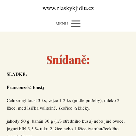
www.zlaskykjidlu.cz
MENU
Snídaně:
SLADKÉ:
Francouzské tousty
Celozrnný toust 3 ks, vejce 1-2 ks (podle potřeby), mléko 2
lžíce, med lžička volitelně, skořice ½ lžičky,
jahody 50 g, banán 30 g (1/3 středního kusu) nebo jiné ovoce,
jogurt bílý 3,5 % tuku 2 lžíce nebo 1 lžíce tvarohu/řeckého