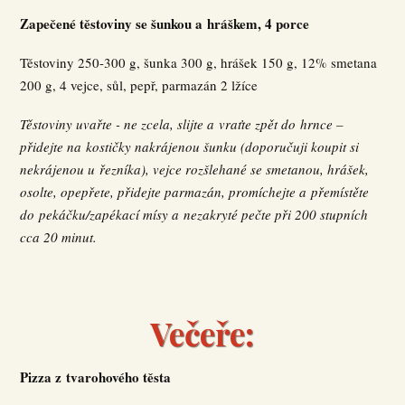
Zapečené těstoviny se šunkou a hráškem, 4 porce
Těstoviny 250-300 g, šunka 300 g, hrášek 150 g, 12% smetana
200 g, 4 vejce, sůl, pepř, parmazán 2 lžíce
Těstoviny uvařte - ne zcela, slijte a vraťte zpět do hrnce –
přidejte na kostičky nakrájenou šunku (doporučuji koupit si
nekrájenou u řezníka), vejce rozšlehané se smetanou, hrášek,
osolte, opepřete, přidejte parmazán, promíchejte a přemístěte
do pekáčku/zapékací mísy a nezakryté pečte při 200 stupních
cca 20 minut.
Večeře:
Pizza z tvarohového těsta