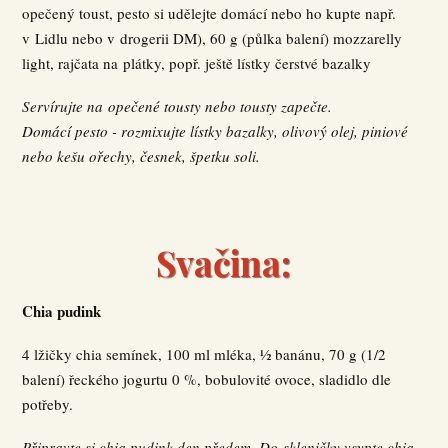
opečený toust, pesto si udělejte domácí nebo ho kupte např.
v Lidlu nebo v drogerii DM), 60 g (půlka balení) mozzarelly
light, rajčata na plátky, popř. ještě lístky čerstvé bazalky
Servírujte na opečené tousty nebo tousty zapečte.
Domácí pesto - rozmixujte lístky bazalky, olivový olej, piniové
nebo kešu ořechy, česnek, špetku soli.
Svačina:
Chia pudink
4 lžičky chia semínek, 100 ml mléka, ½ banánu, 70 g (1/2
balení) řeckého jogurtu 0 %, bobulovité ovoce, sladidlo dle
potřeby.
Připravte si chia pudink den předem. Do skleničky vsypte chia