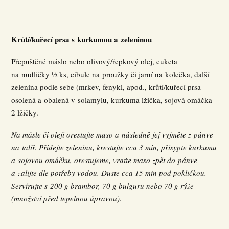
Krůtí/kuřecí prsa s kurkumou a zeleninou
Přepuštěné máslo nebo olivový/řepkový olej, cuketa
na nudličky ½ ks, cibule na proužky či jarní na kolečka, další
zelenina podle sebe (mrkev, fenykl, apod., krůtí/kuřecí prsa
osolená a obalená v solamylu, kurkuma lžička, sojová omáčka
2 lžičky.
Na másle či oleji orestujte maso a následně jej vyjměte z pánve
na talíř. Přidejte zeleninu, krestujte cca 3 min, přisypte kurkumu
a sojovou omáčku, orestujeme, vraťte maso zpět do pánve
a zalijte dle potřeby vodou. Duste cca 15 min pod pokličkou.
Servírujte s 200 g brambor, 70 g bulguru nebo 70 g rýže
(množství před tepelnou úpravou).