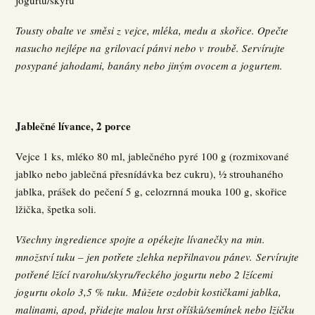
jogurtu/skyru
Tousty obalte ve směsi z vejce, mléka, medu a skořice. Opečte
nasucho nejlépe na grilovací pánvi nebo v troubě. Servírujte
posypané jahodami, banány nebo jiným ovocem a jogurtem.
Jablečné lívance, 2 porce
Vejce 1 ks, mléko 80 ml, jablečného pyré 100 g (rozmixované
jablko nebo jablečná přesnídávka bez cukru), ½ strouhaného
jablka, prášek do pečení 5 g, celozrnná mouka 100 g, skořice
lžička, špetka soli.
Všechny ingredience spojte a opékejte lívanečky na min.
množství tuku – jen potřete zlehka nepřilnavou pánev.
Servírujte
potřené lžící tvarohu/skyru/řeckého jogurtu nebo 2 lžícemi
jogurtu okolo 3,5 % tuku.
Můžete ozdobit kostičkami jablka,
malinami, apod, přidejte malou hrst oříšků/semínek nebo lžičku