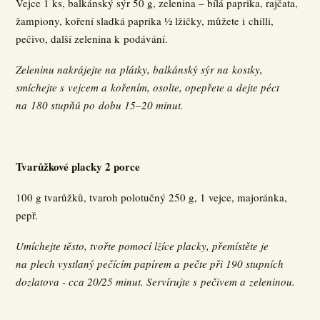
Vejce 1 ks, balkánský sýr 50 g, zelenina – bílá paprika, rajčata,
žampiony, koření sladká paprika ½ lžičky, můžete i chilli,
pečivo, další zelenina k podávání.
Zeleninu nakrájejte na plátky, balkánský sýr na kostky,
smíchejte s vejcem a kořením, osolte, opepřete a dejte péct
na 180 stupňů po dobu 15–20 minut.
Tvarůžkové placky 2 porce
100 g tvarůžků, tvaroh polotučný 250 g, 1 vejce, majoránka,
pepř.
Umíchejte těsto, tvořte pomocí lžíce placky, přemístěte je
na plech vystlaný pečícím papírem a pečte při 190 stupních
dozlatova - cca 20/25 minut. Servírujte s pečivem a zeleninou.