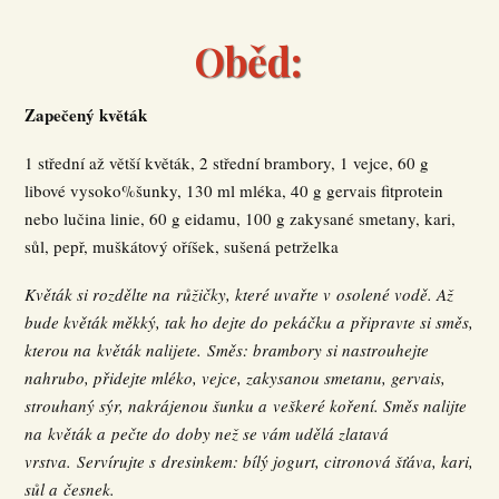
Oběd:
Zapečený květák
1 střední až větší květák, 2 střední brambory, 1 vejce, 60 g
libové vysoko%šunky, 130 ml mléka, 40 g gervais fitprotein
nebo lučina linie, 60 g eidamu, 100 g zakysané smetany, kari,
sůl, pepř, muškátový oříšek, sušená petrželka
Květák si rozdělte na růžičky, které uvařte v osolené vodě. Až
bude květák měkký, tak ho dejte do pekáčku a připravte si směs,
kterou na květák nalijete. Směs: brambory si nastrouhejte
nahrubo, přidejte mléko, vejce, zakysanou smetanu, gervais,
strouhaný sýr, nakrájenou šunku a veškeré koření. Směs nalijte
na květák a pečte do doby než se vám udělá zlatavá
vrstva. Servírujte s dresinkem: bílý jogurt, citronová šťáva, kari,
sůl a česnek.