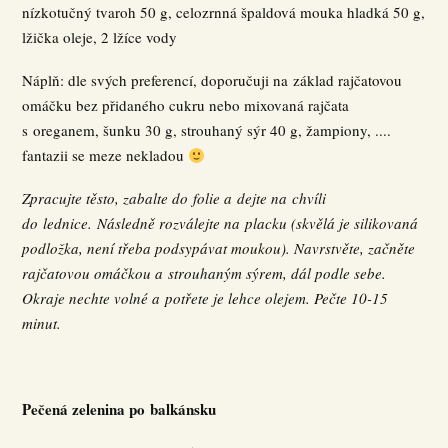
nízkotučný tvaroh 50 g, celozrnná špaldová mouka hladká 50 g,
lžička oleje, 2 lžíce vody
Náplň: dle svých preferencí, doporučuji na základ rajčatovou
omáčku bez přidaného cukru nebo mixovaná rajčata
s oreganem, šunku 30 g, strouhaný sýr 40 g, žampiony, ....
fantazii se meze nekladou
Zpracujte těsto, zabalte do folie a dejte na chvíli
do lednice. Následně rozválejte na placku (skvělá je silikovaná
podložka, není třeba podsypávat moukou). Navrstvěte, začněte
rajčatovou omáčkou a strouhaným sýrem, dál podle sebe.
Okraje nechte volné a potřete je lehce olejem. Pečte 10-15
minut.
Pečená zelenina po balkánsku