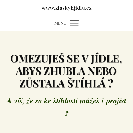
www.zlaskykjidlu.cz
MENU
OMEZUJEŠ SE V JÍDLE,
ABYS ZHUBLA NEBO
ZŮSTALA ŠTÍHLÁ ?
A víš, že se ke štíhlosti můžeš i projíst
?