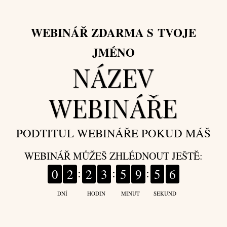
WEBINÁŘ ZDARMA S TVOJE
JMÉNO
NÁZEV
WEBINÁŘE
PODTITUL WEBINÁŘE POKUD MÁŠ
WEBINÁŘ MŮŽEŠ ZHLÉDNOUT JEŠTĚ:
0
2
2
3
5
9
5
6
DNÍ
HODIN
MINUT
SEKUND